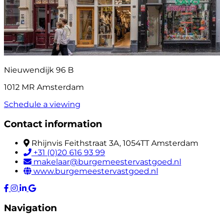
Nieuwendijk 96 B
1012 MR Amsterdam
Schedule a viewing
Contact information
Rhijnvis Feithstraat 3A, 1054TT Amsterdam
+31 (0)20 616 93 99
makelaar@burgemeestervastgoed.nl
www.burgemeestervastgoed.nl
Navigation