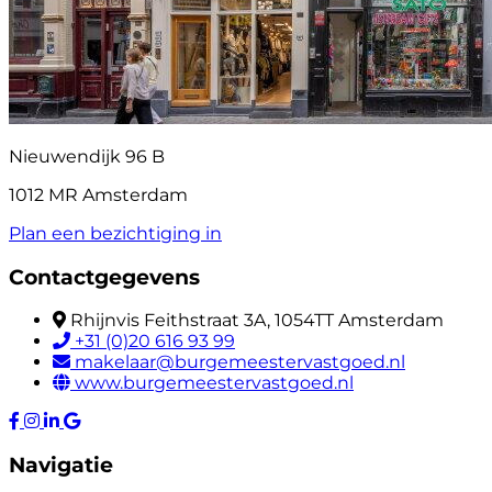
Nieuwendijk 96 B
1012 MR Amsterdam
Plan een bezichtiging in
Contactgegevens
Rhijnvis Feithstraat 3A, 1054TT Amsterdam
+31 (0)20 616 93 99
makelaar@burgemeestervastgoed.nl
www.burgemeestervastgoed.nl
Navigatie